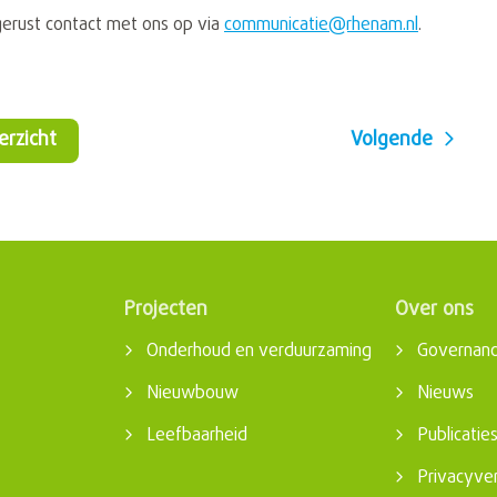
gerust contact met ons op via
communicatie@rhenam.nl
.
verzicht
Volgende
Projecten
Over ons
Onderhoud en verduurzaming
Governan
Nieuwbouw
Nieuws
Leefbaarheid
Publicatie
Privacyver