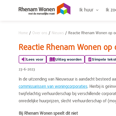
Naar de homepage
Ik huur
Ik z
Home
Over ons
Nieuws
Reactie Rhenam Wonen op o
Naar hoofdinhoud
Naar hoofdnavigatiemenu
Naar zoeken
Reactie Rhenam Wonen op 
Lees voor
Uitleg woorden
Simpele teks
23-6-2023
In de uitzending van Nieuwsuur is aandacht besteed aa
commissarissen van woningcorporaties
. Hierbij is geï
twijfelachtig verhuurderschap bij verschillende corpor
onredelijke huurprijzen, slecht verhuurderschap of (mog
Bij Rhenam Wonen speelt dit niet