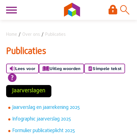
Naar de homepage
Ga naar Hoofd
Home
Over ons
Publicaties
Naar hoofdinhoud
Naar hoofdnavigatiemenu
Naar zoeken
Publicaties
Lees voor
Uitleg woorden
Simpele tekst
Jaarverslagen
Jaarverslag en jaarrekening 2025
Infographic jaarverslag 2025
Formulier publicatieplicht 2025