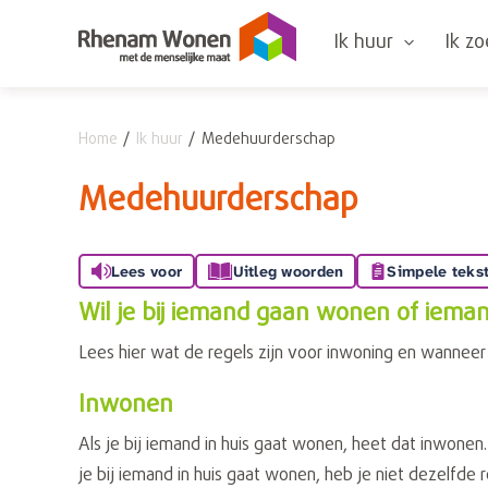
Naar de homepage
Ik huur
Ik z
Home
Ik huur
Medehuurderschap
Naar hoofdinhoud
Naar hoofdnavigatiemenu
Naar zoeken
Medehuurderschap
Lees voor
Uitleg woorden
Simpele teks
Wil je bij iemand gaan wonen of ieman
Lees hier wat de regels zijn voor inwoning en wannee
Inwonen
Als je bij iemand in huis gaat wonen, heet dat inwone
je bij iemand in huis gaat wonen, heb je niet dezelfde r