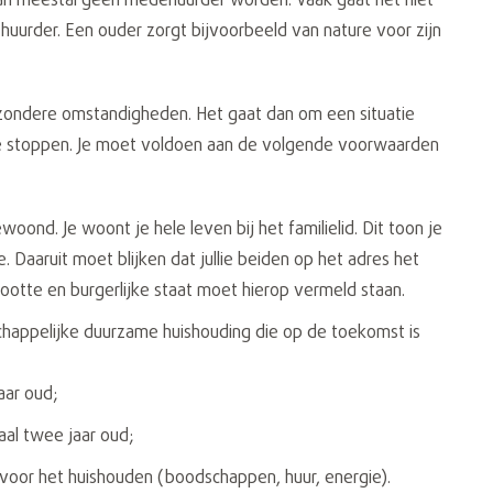
nd kan meestal geen medehuurder worden. Vaak gaat het niet
uurder. Een ouder zorgt bijvoorbeeld van nature voor zijn
ijzondere omstandigheden. Het gaat dan om een situatie
te stoppen. Je moet voldoen aan de volgende voorwaarden
woond. Je woont je hele leven bij het familielid. Dit toon je
 Daaruit moet blijken dat jullie beiden op het adres het
ootte en burgerlijke staat moet hierop vermeld staan.
chappelijke duurzame huishouding die op de toekomst is
aar oud;
aal twee jaar oud;
voor het huishouden (boodschappen, huur, energie).