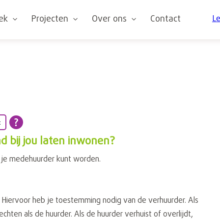
oek
Projecten
Over ons
Contact
Le
t
d bij jou laten inwonen?
r je medehuurder kunt worden.
n. Hiervoor heb je toestemming nodig van de verhuurder. Als
echten als de huurder. Als de huurder verhuist of overlijdt,