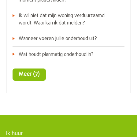
moment plaatsvinden?
Ik wil niet dat mijn woning verduurzaamd
wordt. Waar kan ik dat melden?
Wanneer voeren jullie onderhoud uit?
Wat houdt planmatig onderhoud in?
Meer (7)
Ik huur
Contactinformatie