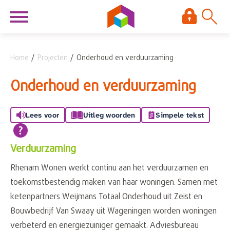
Naar de homepage
Ga naar Hoofd
Home
Projecten
Onderhoud en verduurzaming
Naar hoofdinhoud
Naar hoofdnavigatiemenu
Naar zoeken
Onderhoud en verduurzaming
Lees voor
Uitleg woorden
Simpele tekst
Verduurzaming
Rhenam Wonen werkt continu aan het verduurzamen en
toekomstbestendig maken van haar woningen. Samen met
ketenpartners Weijmans Totaal Onderhoud uit Zeist en
Bouwbedrijf Van Swaay uit Wageningen worden woningen
verbeterd en energiezuiniger gemaakt. Adviesbureau