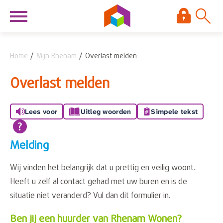
Naar de homepage
Ga naar Hoofd
Home
Mijn Rhenam
Overlast melden
Naar hoofdinhoud
Naar hoofdnavigatiemenu
Naar zoeken
Overlast melden
Lees voor
Uitleg woorden
Simpele tekst
Melding
Wij vinden het belangrijk dat u prettig en veilig woont.
Heeft u zelf al contact gehad met uw buren en is de
situatie niet veranderd? Vul dan dit formulier in.
Ben jij een huurder van Rhenam Wonen?