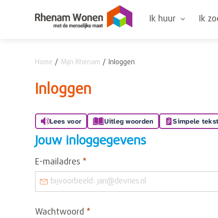
Naar de homepage
Ik huur
Ik z
Home
Mijn Rhenam
Inloggen
Naar hoofdinhoud
Naar hoofdnavigatiemenu
Naar zoeken
Inloggen
Lees voor
Uitleg woorden
Simpele teks
Jouw inloggegevens
Verplicht veld
E-mailadres
*
Verplicht veld
Wachtwoord
*