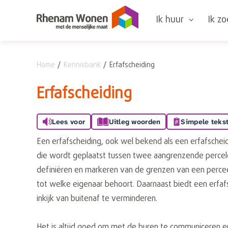
Naar de homepage
Ik huur
Ik z
Home
Kennisbank
Erfafscheiding
Naar hoofdinhoud
Naar hoofdnavigatiemenu
Naar zoeken
Erfafscheiding
Lees voor
Uitleg woorden
Simpele teks
Een erfafscheiding, ook wel bekend als een erfafscheid
die wordt geplaatst tussen twee aangrenzende percelen
definiëren en markeren van de grenzen van een percee
tot welke eigenaar behoort. Daarnaast biedt een erfa
inkijk van buitenaf te verminderen.
Het is altijd goed om met de buren te communiceren e