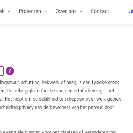
oek
Projecten
Over ons
Contact
Le
t
ingsmuur, schutting, hekwerk of haag, is een fysieke grens
. De belangrijkste functie van een erfafscheiding is het
l. Het helpt om duidelijkheid te scheppen over welk gebied
fscheiding privacy aan de bewoners van het perceel door
n eventuele plannen voor het plaatsen of veranderen van