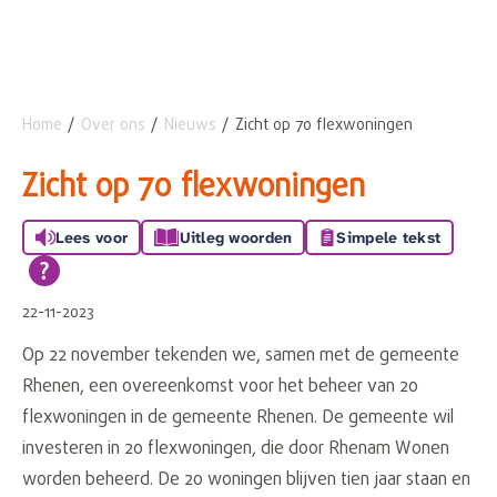
Home
Over ons
Nieuws
Zicht op 70 flexwoningen
Naar hoofdinhoud
Naar hoofdnavigatiemenu
Naar zoeken
Zicht op 70 flexwoningen
Lees voor
Uitleg woorden
Simpele tekst
22-11-2023
Op 22 november tekenden we, samen met de gemeente
Rhenen, een overeenkomst voor het beheer van 20
flexwoningen in de gemeente Rhenen. De gemeente wil
investeren in 20 flexwoningen, die door Rhenam Wonen
worden beheerd. De 20 woningen blijven tien jaar staan en