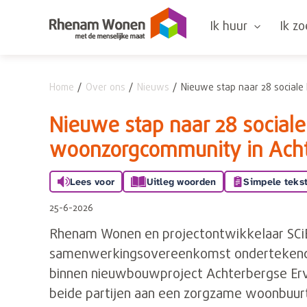
Naar de homepage
Ik huur
Ik z
Home
Over ons
Nieuws
Nieuwe stap naar 28 social
Naar hoofdinhoud
Naar hoofdnavigatiemenu
Naar zoeken
Nieuwe stap naar 28 social
woonzorgcommunity in Ach
Lees voor
Uitleg woorden
Simpele teks
25-6-2026
Rhenam Wonen en projectontwikkelaar SCi
samenwerkingsovereenkomst ondertekend v
binnen nieuwbouwproject Achterbergse Er
beide partijen aan een zorgzame woonbuur