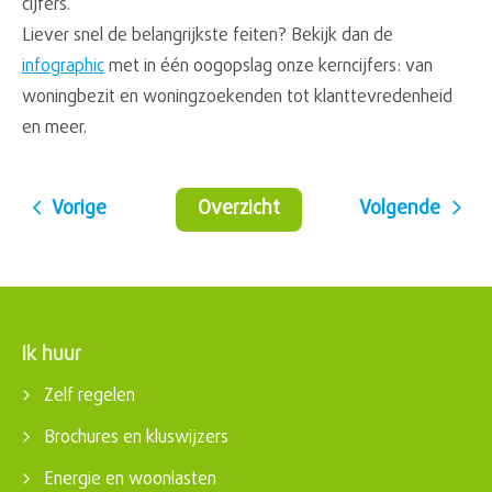
cijfers.
Liever snel de belangrijkste feiten? Bekijk dan de
infographic
met in één oogopslag onze kerncijfers: van
woningbezit en woningzoekenden tot klanttevredenheid
en meer.
Vorige
Overzicht
Volgende
Ik huur
Contactinformatie
Zelf regelen
Brochures en kluswijzers
Energie en woonlasten