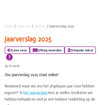
Home
Over ons
Nieuws
Jaarverslag 2025
Naar hoofdinhoud
Naar hoofdnavigatiemenu
Naar zoeken
Jaarverslag 2025
Lees voor
Uitleg woorden
Simpele tekst
25-6-2026
Ons jaarverslag 2025 staat online!
Benieuwd waar we ons het afgelopen jaar voor hebben
ingezet? In
het jaarverslag
lees je welke resultaten we
hebben behaald en vind je een heldere toelichting op de