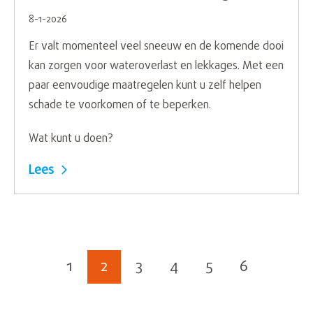
8-1-2026
Er valt momenteel veel sneeuw en de komende dooi
kan zorgen voor wateroverlast en lekkages. Met een
paar eenvoudige maatregelen kunt u zelf helpen
schade te voorkomen of te beperken.
Wat kunt u doen?
Lees
Selecteer een pagina
1
2
3
4
5
6