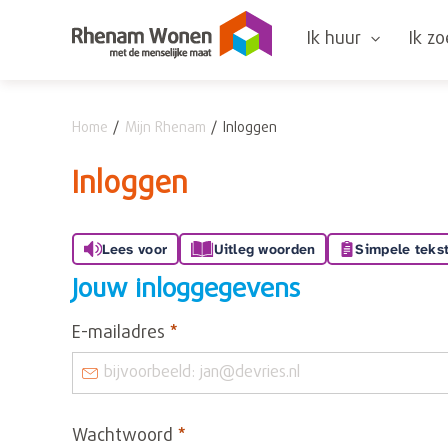
Naar de homepage
Ik huur
Ik z
Home
Mijn Rhenam
Inloggen
Naar hoofdinhoud
Naar hoofdnavigatiemenu
Naar zoeken
Inloggen
Lees voor
Uitleg woorden
Simpele teks
Jouw inloggegevens
Verplicht veld
E-mailadres
*
Verplicht veld
Wachtwoord
*