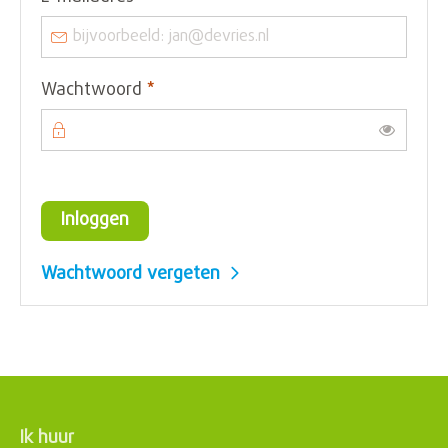
Verplicht veld
Wachtwoord
*
Toon
Inloggen
Wachtwoord vergeten
Ik huur
Contactinformatie