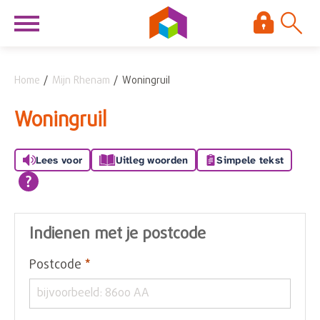
Naar de homepage
Ga naar Hoofd
Home
Mijn Rhenam
Woningruil
Naar hoofdinhoud
Naar hoofdnavigatiemenu
Naar zoeken
Woningruil
Lees voor
Uitleg woorden
Simpele tekst
Indienen met je postcode
Verplicht veld
Postcode
*